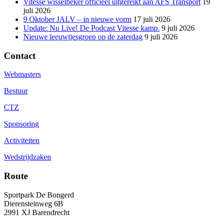
Vitesse wisselbeker officieel uitgereikt aan AFS Transport
19
juli 2026
9 Oktober JALV – in nieuwe vorm
17 juli 2026
Update: Nu Live! De Podcast Vitesse kamp.
9 juli 2026
Nieuwe leeuwtjesgroep op de zaterdag
9 juli 2026
Contact
Webmasters
Bestuur
CTZ
Sponsoring
Activiteiten
Wedstrijdzaken
Route
Sportpark De Bongerd
Dierensteinweg 6B
2991 XJ Barendrecht