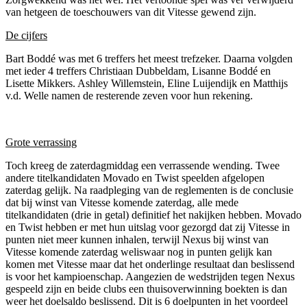
van hetgeen de toeschouwers van dit Vitesse gewend zijn.
De cijfers
Bart Boddé was met 6 treffers het meest trefzeker. Daarna volgden
met ieder 4 treffers Christiaan Dubbeldam, Lisanne Boddé en
Lisette Mikkers. Ashley Willemstein, Eline Luijendijk en Matthijs
v.d. Welle namen de resterende zeven voor hun rekening.
Grote verrassing
Toch kreeg de zaterdagmiddag een verrassende wending. Twee
andere titelkandidaten Movado en Twist speelden afgelopen
zaterdag gelijk. Na raadpleging van de reglementen is de conclusie
dat bij winst van Vitesse komende zaterdag, alle mede
titelkandidaten (drie in getal) definitief het nakijken hebben. Movado
en Twist hebben er met hun uitslag voor gezorgd dat zij Vitesse in
punten niet meer kunnen inhalen, terwijl Nexus bij winst van
Vitesse komende zaterdag weliswaar nog in punten gelijk kan
komen met Vitesse maar dat het onderlinge resultaat dan beslissend
is voor het kampioenschap. Aangezien de wedstrijden tegen Nexus
gespeeld zijn en beide clubs een thuisoverwinning boekten is dan
weer het doelsaldo beslissend. Dit is 6 doelpunten in het voordeel