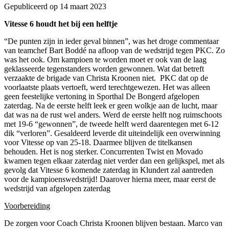
Gepubliceerd op
14 maart 2023
Vitesse 6 houdt het bij een helftje
“De punten zijn in ieder geval binnen”, was het droge commentaar
van teamchef Bart Boddé na afloop van de wedstrijd tegen PKC. Zo
was het ook. Om kampioen te worden moet er ook van de laag
geklasseerde tegenstanders worden gewonnen. Wat dat betreft
verzaakte de brigade van Christa Kroonen niet. PKC dat op de
voorlaatste plaats vertoeft, werd terechtgewezen. Het was alleen
geen feestelijke vertoning in Sporthal De Bongerd afgelopen
zaterdag. Na de eerste helft leek er geen wolkje aan de lucht, maar
dat was na de rust wel anders. Werd de eerste helft nog ruimschoots
met 19-6 “gewonnen”, de tweede helft werd daarentegen met 6-12
dik “verloren”. Gesaldeerd leverde dit uiteindelijk een overwinning
voor Vitesse op van 25-18. Daarmee blijven de titelkansen
behouden. Het is nog sterker. Concurrenten Twist en Movado
kwamen tegen elkaar zaterdag niet verder dan een gelijkspel, met als
gevolg dat Vitesse 6 komende zaterdag in Klundert zal aantreden
voor de kampioenswedstrijd! Daarover hierna meer, maar eerst de
wedstrijd van afgelopen zaterdag
Voorbereiding
De zorgen voor Coach Christa Kroonen blijven bestaan. Marco van