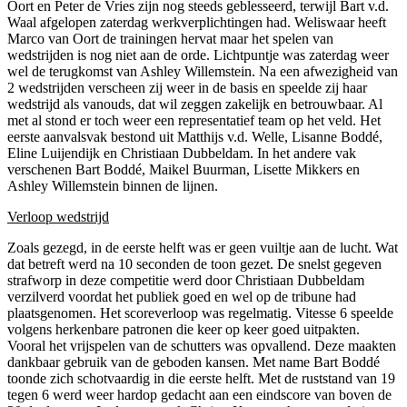
Oort en Peter de Vries zijn nog steeds geblesseerd, terwijl Bart v.d.
Waal afgelopen zaterdag werkverplichtingen had. Weliswaar heeft
Marco van Oort de trainingen hervat maar het spelen van
wedstrijden is nog niet aan de orde. Lichtpuntje was zaterdag weer
wel de terugkomst van Ashley Willemstein. Na een afwezigheid van
2 wedstrijden verscheen zij weer in de basis en speelde zij haar
wedstrijd als vanouds, dat wil zeggen zakelijk en betrouwbaar. Al
met al stond er toch weer een representatief team op het veld. Het
eerste aanvalsvak bestond uit Matthijs v.d. Welle, Lisanne Boddé,
Eline Luijendijk en Christiaan Dubbeldam. In het andere vak
verschenen Bart Boddé, Maikel Buurman, Lisette Mikkers en
Ashley Willemstein binnen de lijnen.
Verloop wedstrijd
Zoals gezegd, in de eerste helft was er geen vuiltje aan de lucht. Wat
dat betreft werd na 10 seconden de toon gezet. De snelst gegeven
strafworp in deze competitie werd door Christiaan Dubbeldam
verzilverd voordat het publiek goed en wel op de tribune had
plaatsgenomen. Het scoreverloop was regelmatig. Vitesse 6 speelde
volgens herkenbare patronen die keer op keer goed uitpakten.
Vooral het vrijspelen van de schutters was opvallend. Deze maakten
dankbaar gebruik van de geboden kansen. Met name Bart Boddé
toonde zich schotvaardig in die eerste helft. Met de ruststand van 19
tegen 6 werd weer hardop gedacht aan een eindscore van boven de