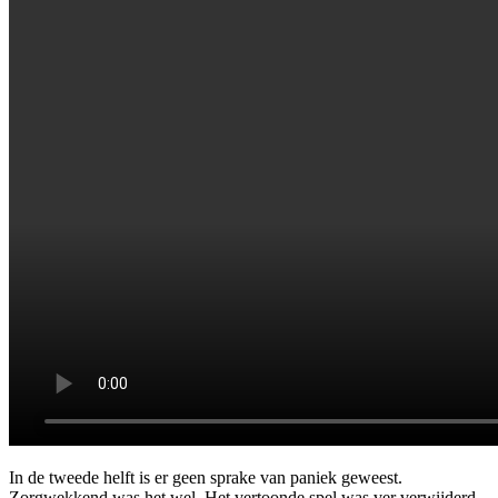
In de tweede helft is er geen sprake van paniek geweest.
Zorgwekkend was het wel. Het vertoonde spel was ver verwijderd