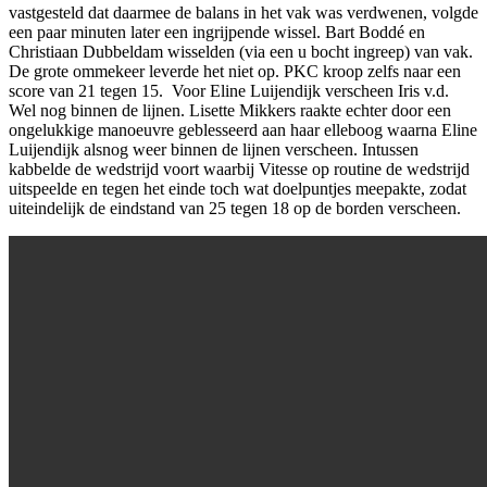
vastgesteld dat daarmee de balans in het vak was verdwenen, volgde
een paar minuten later een ingrijpende wissel. Bart Boddé en
Christiaan Dubbeldam wisselden (via een u bocht ingreep) van vak.
De grote ommekeer leverde het niet op. PKC kroop zelfs naar een
score van 21 tegen 15. Voor Eline Luijendijk verscheen Iris v.d.
Wel nog binnen de lijnen. Lisette Mikkers raakte echter door een
ongelukkige manoeuvre geblesseerd aan haar elleboog waarna Eline
Luijendijk alsnog weer binnen de lijnen verscheen. Intussen
kabbelde de wedstrijd voort waarbij Vitesse op routine de wedstrijd
uitspeelde en tegen het einde toch wat doelpuntjes meepakte, zodat
uiteindelijk de eindstand van 25 tegen 18 op de borden verscheen.