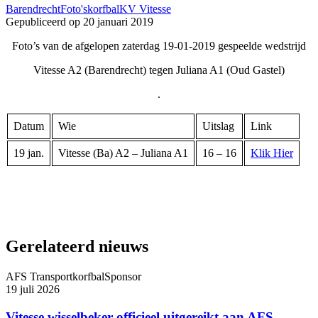
Barendrecht
Foto's
korfbal
KV Vitesse
Gepubliceerd op
20 januari 2019
Foto’s van de afgelopen zaterdag 19-01-2019 gespeelde wedstrijd
Vitesse A2 (Barendrecht) tegen Juliana A1 (Oud Gastel)
.
Datum
Wie
Uitslag
Link
19 jan.
Vitesse (Ba) A2 – Juliana A1
16 – 16
Klik Hier
Gerelateerd nieuws
AFS Transport
korfbal
Sponsor
19 juli 2026
Vitesse wisselbeker officieel uitgereikt aan AFS