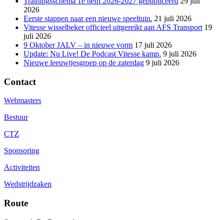
Trainingsschema 1e helft 2026-2027 gepubliceerd
29 juli
2026
Eerste stappen naar een nieuwe speeltuin.
21 juli 2026
Vitesse wisselbeker officieel uitgereikt aan AFS Transport
19
juli 2026
9 Oktober JALV – in nieuwe vorm
17 juli 2026
Update: Nu Live! De Podcast Vitesse kamp.
9 juli 2026
Nieuwe leeuwtjesgroep op de zaterdag
9 juli 2026
Contact
Webmasters
Bestuur
CTZ
Sponsoring
Activiteiten
Wedstrijdzaken
Route