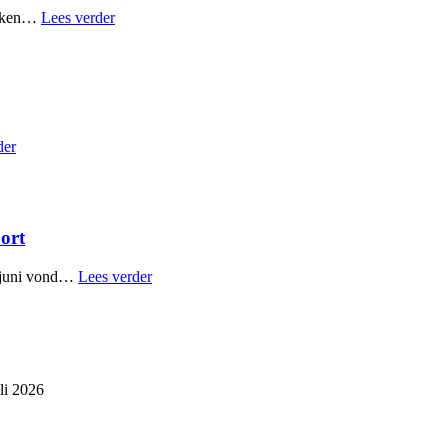
kijken…
Lees verder
der
port
n juni vond…
Lees verder
li 2026