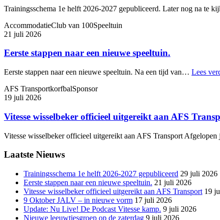
Trainingsschema 1e helft 2026-2027 gepubliceerd. Later nog na te 
Accommodatie
Club van 100
Speeltuin
21 juli 2026
Eerste stappen naar een nieuwe speeltuin.
Eerste stappen naar een nieuwe speeltuin. Na een tijd van…
Lees ver
AFS Transport
korfbal
Sponsor
19 juli 2026
Vitesse wisselbeker officieel uitgereikt aan AFS Trans
Vitesse wisselbeker officieel uitgereikt aan AFS Transport Afgelope
Laatste Nieuws
Trainingsschema 1e helft 2026-2027 gepubliceerd
29 juli 2026
Eerste stappen naar een nieuwe speeltuin.
21 juli 2026
Vitesse wisselbeker officieel uitgereikt aan AFS Transport
19 ju
9 Oktober JALV – in nieuwe vorm
17 juli 2026
Update: Nu Live! De Podcast Vitesse kamp.
9 juli 2026
Nieuwe leeuwtjesgroep op de zaterdag
9 juli 2026